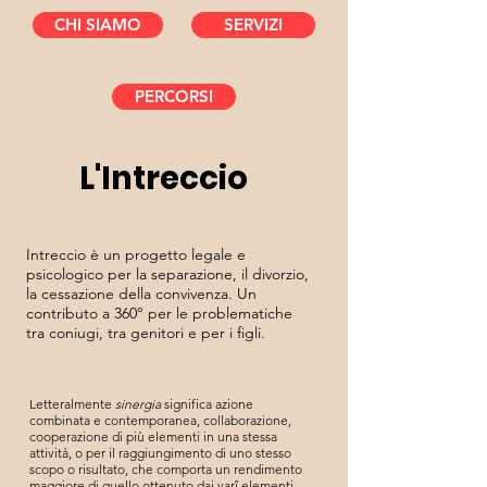
CHI SIAMO
SERVIZI
PERCORSI
L'Intreccio
Intreccio è un progetto legale e
psicologico per la separazione, il divorzio,
la cessazione della convivenza. Un
contributo a 360° per le problematiche
tra coniugi, tra genitori e per i figli.
Letteralmente
sinergia
significa azione
combinata e contemporanea, collaborazione,
cooperazione di più elementi in una stessa
attività, o per il raggiungimento di uno stesso
scopo o risultato, che comporta un rendimento
maggiore di quello ottenuto dai varî elementi