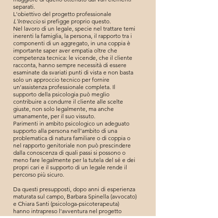
separati.
L'obiettivo del progetto professionale
L'Intreccio
si prefigge proprio questo.
Nel lavoro di un legale, specie nel trattare temi
inerenti la famiglia, la persona, il rapporto tra i
componenti di un aggregato, in una coppia è
importante saper aver empatia oltre che
competenza tecnica: le vicende, che il cliente
racconta, hanno sempre necessità di essere
esaminate da svariati punti di vista e non basta
solo un approccio tecnico per fornire
un'assistenza professionale completa. Il
supporto della psicologia può meglio
contribuire a condurre il cliente alle scelte
giuste, non solo legalmente, ma anche
umanamente, per il suo vissuto.
Parimenti in ambito psicologico un adeguato
supporto alla persona nell'ambito di una
problematica di natura familiare o di coppia o
nel rapporto genitoriale non può prescindere
dalla conoscenza di quali passi si possono o
meno fare legalmente per la tutela del sé e dei
propri cari e il supporto di un legale rende il
percorso più sicuro.
Da questi presupposti, dopo anni di esperienza
maturata sul campo, Barbara Spinella (avvocato)
e Chiara Santi (psicologa-psicoterapeuta)
hanno intrapreso l'avventura nel progetto