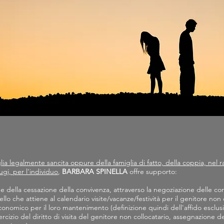
lia legalmente sancita oppure della famiglia di fatto, della coppia, nel r
iugi, per l'individuo
,
BARBARA SPINELLA
offre supporto:
 della cessazione della convivenza, attraverso la negoziazione delle con
ello che attiene al calendario visite/vacanze/festività per il genitore non
conomico per il loro mantenimento (definizione quindi dell'affido esclusi
rcizio del diritto di visita del genitore non collocatario, assegnazione de