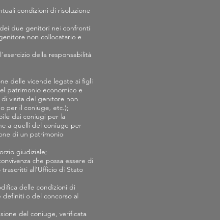
tuali condizioni di risoluzione
o dei due genitori nei confronti
 genitore non collocatario e
esercizio della responsabilità
e delle vicende legate ai figli
e del patrimonio economico e
 di visita del genitore non
 per il coniuge, etc.);
ile dai coniugi per la
che a quelli del coniuge per
ione di un patrimonio
rzio giudiziale;
i convivenza che possa essere di
ascritti all'Ufficio di Stato
difica delle condizioni di
definiti o del concorso al
sione del coniuge, verificata