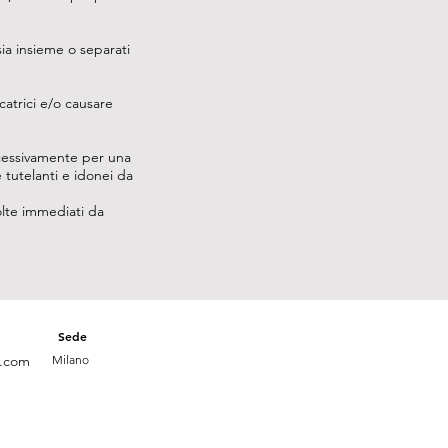
ia insieme o separati
catrici e/o causare
cessivamente per una
e tutelanti e idonei da
olte immediati da
Sede
l.com
Milano