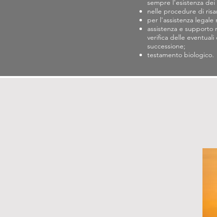
sempre l'esistenza dei
nelle procedure di ris
per l'assistenza legale
assistenza e supporto n
verifica delle eventuali
successione;
testamento biologico.