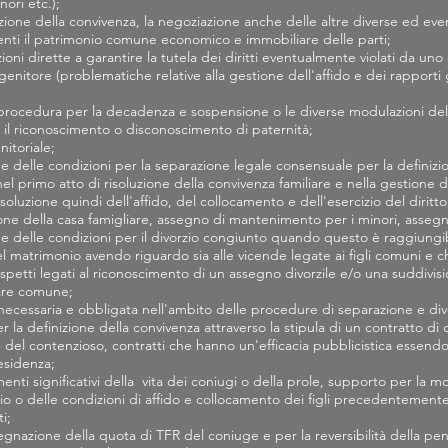
ori etc.);
zion
e della convivenza, la negoziazione anche delle altre diverse ed even
enti il patrimonio comune economico e immobiliare delle parti;
zioni dirette a garantire la tutela dei diritti eventualmente violati da un
o genitore (problematiche relative alla gestione dell'affido e dei rapporti
 procedura per la decadenza e sospensione o le diverse modulazioni dell'
 il riconoscimento o disconoscimento di paternità;
nitoriale;
 delle condizioni per la separazione legale consensuale per la definizion
nel primo atto di risoluzione della convivenza familiare e nella gestion
oluzione quindi dell'affido, del collocamento e dell'esercizio del diritto
one della casa famigliare, assegno di mantenimento per i minori, assegno
e delle condizioni per il divorzio congiunto quando questo è raggiungib
del matrimonio avendo riguardo sia alle vicende legate ai figli comuni e 
aspetti legati al riconoscimento di un assegno divorzile e/o una suddivis
are comune;
 necessaria e obbligata nell'ambito delle procedure di separazione e divo
er la definizione della convivenza attraverso la stipula di un contratto d
del contenzioso, contratti che hanno un'efficacia pubblicistica essendo tr
esidenza;
nti significativi della vita dei coniugi o della prole, supporto per la mo
io o delle condizioni di affido e collocamento dei figli precedentemente 
i;
gnazione della quota di TFR del coniuge e per la reversibilità della pen