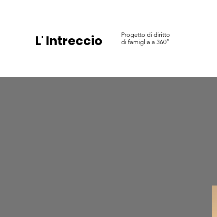
Progetto di diritto
L' Intreccio
di famiglia a 360°
Avvocato B