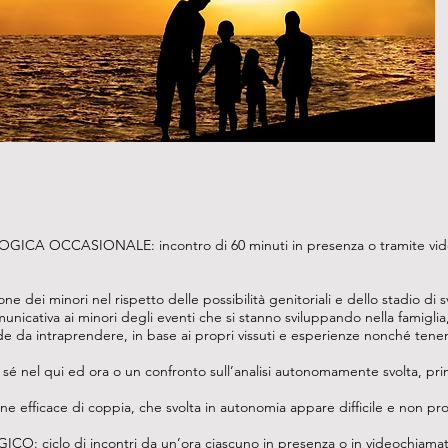
A OCCASIONALE: incontro di 60 minuti in presenza o tramite video
one dei minori nel rispetto delle possibilità genitoriali e dello stadio di 
nicativa ai minori degli eventi che si stanno sviluppando nella famiglia
rade da intraprendere, in base ai propri vissuti e esperienze nonché tene
l sé nel qui ed ora o un confronto sull’analisi autonomamente svolta, p
e efficace di coppia, che svolta in autonomia appare difficile e non pro
ciclo di incontri da un’ora ciascuno in presenza o in videochiamat