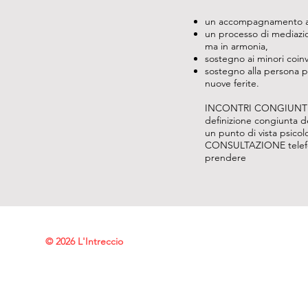
un accompagnamento all
un processo di mediazio
ma in armonia,
sostegno ai minori coinvo
sostegno alla persona per
nuove ferite.
INCONTRI CONGIUNTI CO
definizione congiunta de
un punto di vista psicol
CONSULTAZIONE telefonic
prendere
© 2026 L'Intreccio