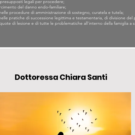
 presupposti legali per procedere;
arcimento del danno endo-familiare;
 nelle procedure di amministrazione di sostegno, curatela e tutela;
elle pratiche di successione legittima e testamentaria, di divisione del 
 quote di lesione e di tutte le problematiche all'interno della famiglia a 
Dottoressa Chiara Santi