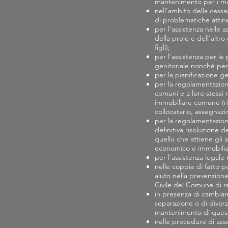
mantenimento per i min
nell'ambito della cessa
di problematiche attin
per l'assistenza nelle a
della prole e dell'altr
figli);
per l'assistenza per le
genitoriale nonché per
per la pianificazione ge
per la regolamentazione
comuni e a loro stessi 
immobiliare comune (ris
collocatario, assegnazi
per la regolamentazion
definitiva risoluzione 
quello che attiene gli 
economico e immobili
per l'assistenza legale
nelle coppie di fatto p
aiuto nella prevenzione 
Civile del Comune di r
in presenza di cambiame
separazione o di divorz
mantenimento di quest
nelle procedure di asse