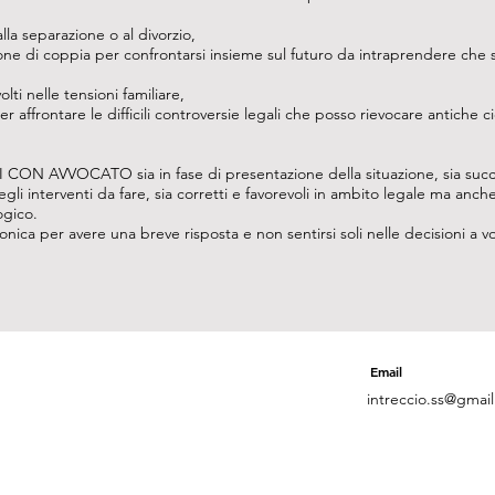
a separazione o al divorzio,
ne di coppia per confrontarsi insieme sul futuro da intraprendere che s
lti nelle tensioni familiare,
 affrontare le difficili controversie legali che posso rievocare antiche ci
N AVVOCATO sia in fase di presentazione della situazione, sia suc
gli interventi da fare, sia corretti e favorevoli in ambito legale ma anch
ogico.
a per avere una breve risposta e non sentirsi soli nelle decisioni a v
Email
intreccio.ss@gmai