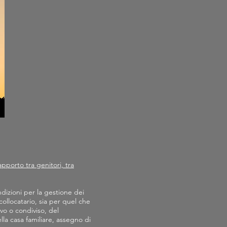
apporto tra genitori, tra
dizioni per la gestione dei
 collocatario, sia per quel che
vo o condiviso, del
lla casa familiare, assegno di