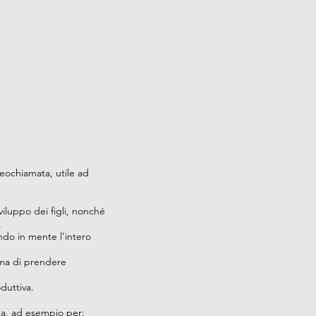
chiamata, utile ad
sviluppo dei figli, nonché
,
ndo in mente l’intero
rima di prendere
duttiva.
a, ad esempio per: